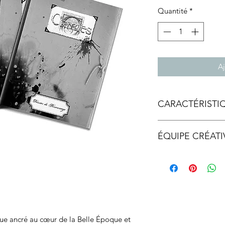
Quantité
*
Aj
CARACTÉRISTI
Livret
ÉQUIPE CRÉATI
Format :
210 x 275
Pagination :
12 page
Conception, maquet
Façonnage :
piqué 
ique ancré au cœur de la Belle Époque et