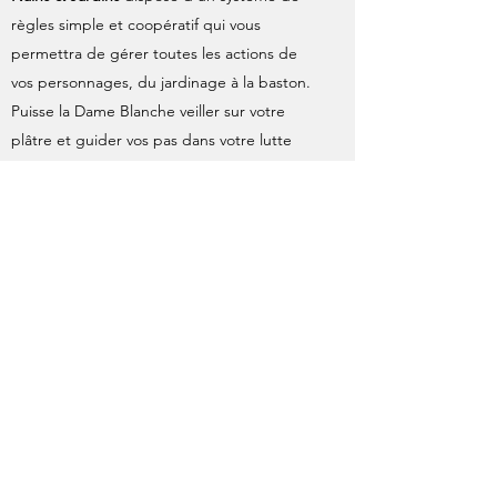
règles simple et coopératif qui vous
permettra de gérer toutes les actions de
vos personnages, du jardinage à la baston.
Puisse la Dame Blanche veiller sur votre
plâtre et guider vos pas dans votre lutte
pour la sauvegarde de l'environnement !
Nains & Jardins
comprends un système de
jeu complet, un ensemble de clans
nainiques, de lieux, alliés, antagonistes
et de nombreuses "missions" qui vous
permettrons de passer une multitudes
d'heures de jeu en famille !
JEUX GRATUITS