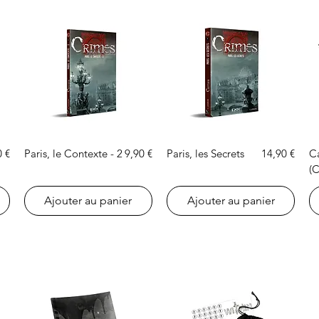
Aperçu rapide
Aperçu rapide
Prix
Prix
0 €
Paris, le Contexte - 2
9,90 €
Paris, les Secrets
14,90 €
Ca
(
Ajouter au panier
Ajouter au panier