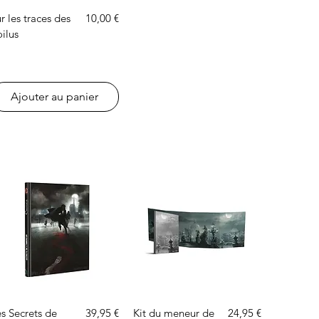
Aperçu rapide
Prix
r les traces des
10,00 €
ilus
Ajouter au panier
Aperçu rapide
Aperçu rapide
Prix
Prix
s Secrets de
39,95 €
Kit du meneur de
24,95 €