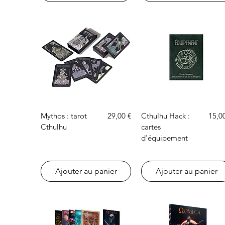
Aperçu rapide
Aperçu rapide
Prix
Prix
Mythos : tarot
29,00 €
Cthulhu Hack :
15,0
Cthulhu
cartes
d'équipement
Ajouter au panier
Ajouter au panier