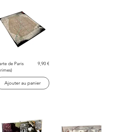
Aperçu rapide
Prix
rte de Paris
9,90 €
Crimes)
Ajouter au panier