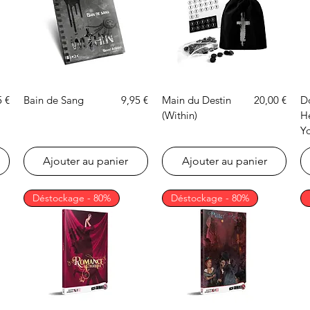
Aperçu rapide
Aperçu rapide
Prix
Prix
5 €
Bain de Sang
9,95 €
Main du Destin
20,00 €
D
(Within)
H
Y
Ajouter au panier
Ajouter au panier
Déstockage - 80%
Déstockage - 80%