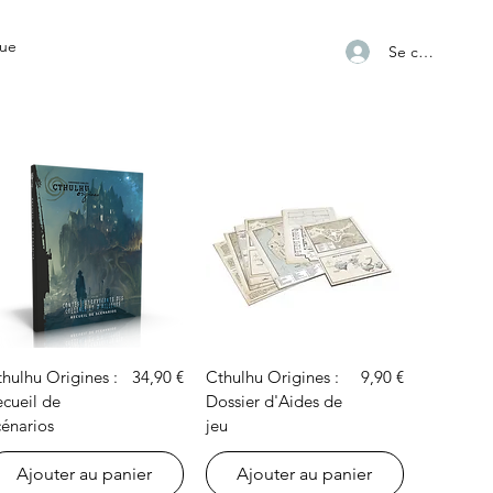
ue
Se connecter
Aperçu rapide
Aperçu rapide
Prix
Prix
hulhu Origines :
34,90 €
Cthulhu Origines :
9,90 €
ecueil de
Dossier d'Aides de
cénarios
jeu
Ajouter au panier
Ajouter au panier