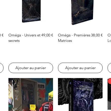
Aperçu rapide
Aperçu rapide
Prix
Prix
0 €
Oméga - Univers et
49,00 €
Oméga - Premières
38,00 €
O
secrets
Matrices
Lo
Ajouter au panier
Ajouter au panier