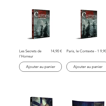
Aperçu rapide
Aperçu rapide
Prix
Prix
Les Secrets de
14,90 €
Paris, le Contexte - 1
9,9
l'Horreur
Ajouter au panier
Ajouter au panier