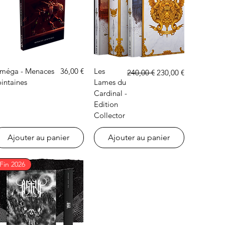
Aperçu rapide
Aperçu rapide
Prix
Prix original
Prix promotionnel
méga - Menaces
36,00 €
Les
240,00 €
230,00 €
intaines
Lames du
Cardinal -
Edition
Collector
Ajouter au panier
Ajouter au panier
Fin 2026