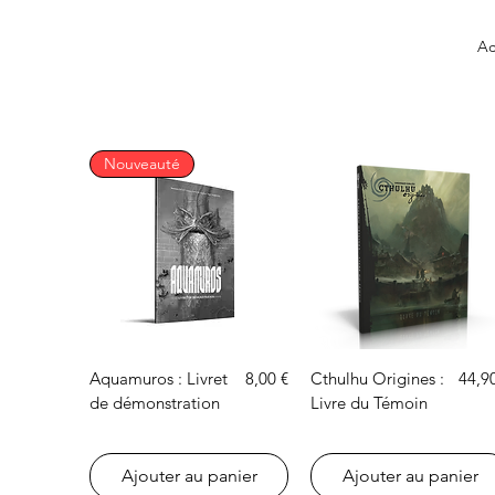
Ac
Nouveauté
Aperçu rapide
Aperçu rapide
Prix
Prix
Aquamuros : Livret
8,00 €
Cthulhu Origines :
44,9
de démonstration
Livre du Témoin
Ajouter au panier
Ajouter au panier