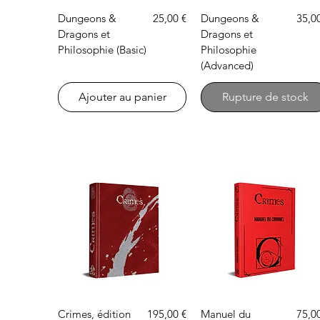
Aperçu rapide
Prix
Aperçu rapide
Prix
Dungeons &
25,00 €
Dungeons &
35,0
Dragons et
Dragons et
Philosophie (Basic)
Philosophie
(Advanced)
Ajouter au panier
Rupture de stock
Aperçu rapide
Aperçu rapide
Prix
Prix
Crimes, édition
195,00 €
Manuel du
75,0