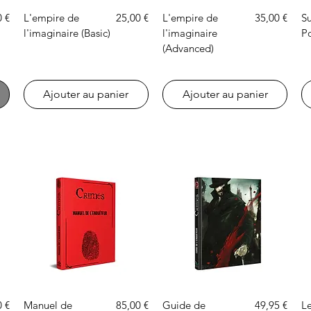
Aperçu rapide
Prix
Aperçu rapide
Prix
0 €
L'empire de
25,00 €
L'empire de
35,00 €
Su
l'imaginaire (Basic)
l'imaginaire
Po
(Advanced)
Ajouter au panier
Ajouter au panier
Aperçu rapide
Aperçu rapide
Prix
Prix
0 €
Manuel de
85,00 €
Guide de
49,95 €
Le