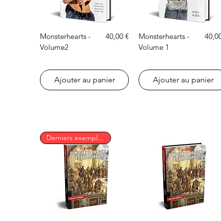
Aperçu rapide
Aperçu rapide
Prix
Prix
Monsterhearts -
40,00 €
Monsterhearts -
40,0
Volume2
Volume 1
Ajouter au panier
Ajouter au panier
Derniers exemplaires