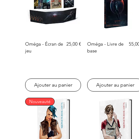
Aperçu rapide
Aperçu rapide
Prix
Prix
Oméga - Écran de
25,00 €
Oméga - Livre de
55,0
jeu
base
Ajouter au panier
Ajouter au panier
Nouveauté