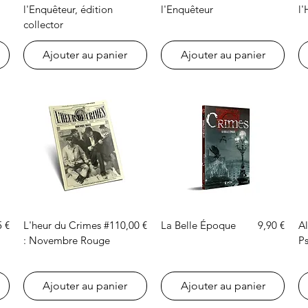
l'Enquêteur, édition
l'Enquêteur
l'
collector
Ajouter au panier
Ajouter au panier
Aperçu rapide
Aperçu rapide
Prix
Prix
5 €
L'heur du Crimes #1
10,00 €
La Belle Époque
9,90 €
Al
: Novembre Rouge
P
Ajouter au panier
Ajouter au panier