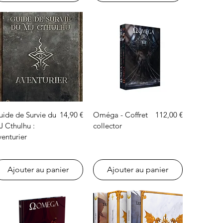
Aperçu rapide
Aperçu rapide
onnel
Prix
Prix
uide de Survie du
14,90 €
Oméga - Coffret
112,00 €
J Cthulhu :
collector
enturier
Ajouter au panier
Ajouter au panier