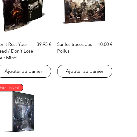
Aperçu rapide
Aperçu rapide
Prix
Prix
on't Rest Your
39,95 €
Sur les traces des
10,00 €
ead / Don't Lose
Poilus
our Mind
Ajouter au panier
Ajouter au panier
Exclusivité