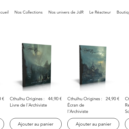
cueil
Nos Collections
Nos univers de JdR
Le Réacteur
Boutiq
Aperçu rapide
Aperçu rapide
Prix
Prix
0 €
Cthulhu Origines :
44,90 €
Cthulhu Origines :
24,90 €
Ct
Livre de l'Archiviste
Écran de
R
l'Archiviste
S
Ajouter au panier
Ajouter au panier