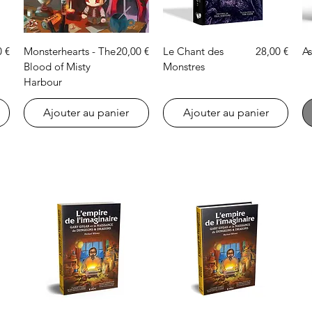
Aperçu rapide
Aperçu rapide
Prix
Prix
0 €
Monsterhearts - The
20,00 €
Le Chant des
28,00 €
A
Blood of Misty
Monstres
Harbour
Ajouter au panier
Ajouter au panier