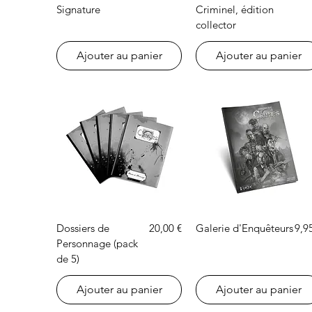
Signature
Criminel, édition
collector
Ajouter au panier
Ajouter au panier
Aperçu rapide
Aperçu rapide
Prix
Prix
Dossiers de
20,00 €
Galerie d'Enquêteurs
9,9
Personnage (pack
de 5)
Ajouter au panier
Ajouter au panier