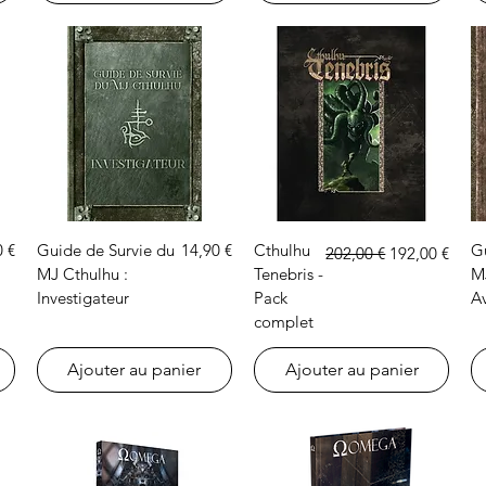
Aperçu rapide
Aperçu rapide
Prix
Prix original
Prix promoti
0 €
Guide de Survie du
14,90 €
Cthulhu
G
202,00 €
192,00 €
MJ Cthulhu :
Tenebris -
M
Investigateur
Pack
Av
complet
Ajouter au panier
Ajouter au panier