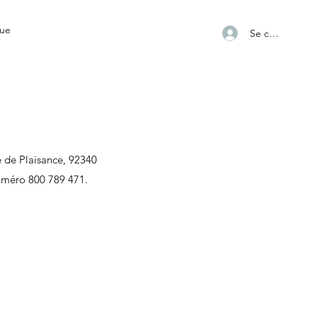
ue
Se connecter
ue de Plaisance, 92340
uméro 800 789 471.