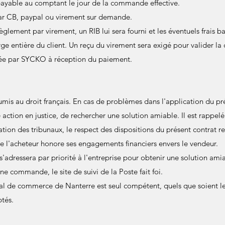
 payable au comptant le jour de la commande effective.
par CB, paypal ou virement sur demande.
èglement par virement, un RIB lui sera fourni et les éventuels frais 
rge entière du client. Un reçu du virement sera exigé pour valider l
ée par SYCKO à réception du paiement.
umis au droit français. En cas de problèmes dans l'application du prés
e action en justice, de rechercher une solution amiable. Il est rappel
ation des tribunaux, le respect des dispositions du présent contrat re
e l'acheteur honore ses engagements financiers envers le vendeur.
t s'adressera par priorité à l'entreprise pour obtenir une solution am
ne commande, le site de suivi de la Poste fait foi.
unal de commerce de Nanterre est seul compétent, quels que soient le 
tés.