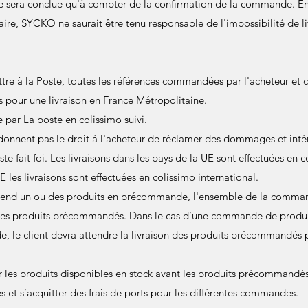
 sera conclue qu'à compter de la confirmation de la commande. En 
re, SYCKO ne saurait être tenu responsable de l'impossibilité de liv
e à la Poste, toutes les références commandées par l'acheteur et c
pour une livraison en France Métropolitaine.
e par La poste en colissimo suivi.
donnent pas le droit à l'acheteur de réclamer des dommages et intérê
te fait foi. Les livraisons dans les pays de la UE sont effectuées en 
UE les livraisons sont effectuées en colissimo international.
nd un ou des produits en précommande, l'ensemble de la command
 des produits précommandés. Dans le cas d’une commande de produi
 le client devra attendre la livraison des produits précommandés po
oir les produits disponibles en stock avant les produits précommandés,
 et s’acquitter des frais de ports pour les différentes commandes.