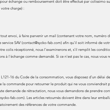
 pour échange ou remboursement doit être effectué par colissimo sui
à votre charge) :
 tout envoi, à faire parvenir un mail (contenant votre nom, numér
e service SAV (
contact@sycko-fab.com
) afin qu'il soit informé de vot
otre colis réceptionné, nous l'examinerons et, s’il remplit les condit
ons à l'échange comme demandé. Si ce n'est pas le cas, nous vous re
 L121-16 du Code de la consommation, vous disposez d'un délai de 
de la commande pour retourner le produit qui ne vous conviendrait
te demande de rétractation, nous vous demandons de prendre cont
sycko-fab.com
). Les articles retournés doivent être dans leur emball
atoirement des références de votre commande.