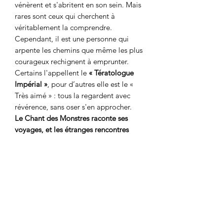
vénèrent et s'abritent en son sein. Mais
rares sont ceux qui cherchent à
véritablement la comprendre.
Cependant, il est une personne qui
arpente les chemins que même les plus
courageux rechignent à emprunter.
Certains l'appellent le
« Tératologue
Impérial »
, pour d’autres elle est
le «
Très aimé » : tous la regardent avec
révérence, sans oser s'en approcher.
Le Chant des Monstres raconte ses
voyages, et les étranges rencontres
qu'elle fit, au fil de sept histoires
entremêlées, sept Contes d'un Empire
Oublié.
CARACTÉRISTIQUES
TECHNIQUES