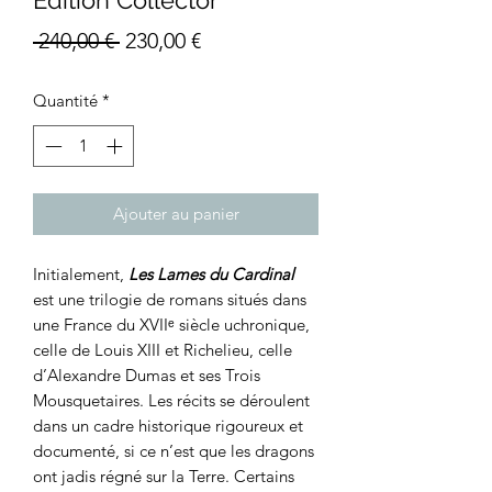
Prix
Prix
 240,00 € 
230,00 €
original
promotionnel
Quantité
*
Ajouter au panier
Initialement,
Les Lames du Cardinal
est une trilogie de romans situés dans
une France du XVIIᵉ siècle uchronique,
celle de Louis XIII et Richelieu, celle
d’Alexandre Dumas et ses Trois
Mousquetaires. Les récits se déroulent
dans un cadre historique rigoureux et
documenté, si ce n’est que les dragons
ont jadis régné sur la Terre. Certains