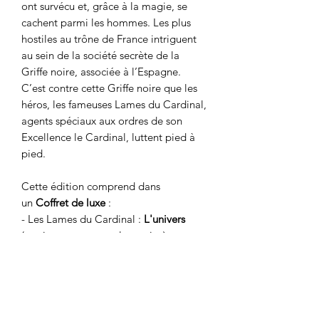
ont survécu et, grâce à la magie, se
cachent parmi les hommes. Les plus
hostiles au trône de France intriguent
au sein de la société secrète de la
Griffe noire, associée à l’Espagne.
C’est contre cette Griffe noire que les
héros, les fameuses Lames du Cardinal,
agents spéciaux aux ordres de son
Excellence le Cardinal, luttent pied à
pied.
Cette édition comprend dans
un
Coffret de luxe
:
- Les Lames du Cardinal :
L'univers
(version couverture alternative)
- Les Lames du Cardinal :
Le jeu
(version couverture alternative)
- Les Lames du Cardinal :
L'écran de
jeu
-
Le Nécessaire
comprenant
le Tarot