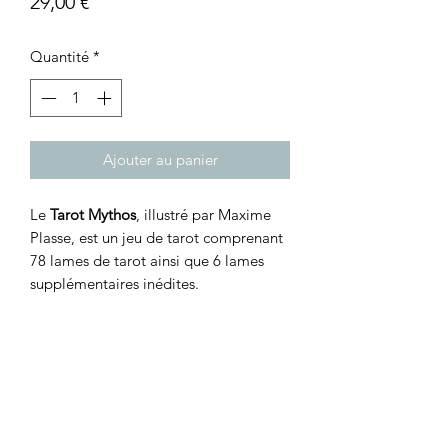
Prix
29,00 €
Quantité
*
Ajouter au panier
Le
Tarot Mythos
, illustré par Maxime
Plasse, est un jeu de tarot comprenant
78 lames de tarot ainsi que 6 lames
supplémentaires inédites.
Cthulhu Hack
, vendu séparément,
propose une création de personnage
utilisant ce tarot.