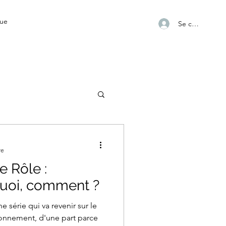
ue
Se connecter
re
e Rôle :
uoi, comment ?
ne série qui va revenir sur le
onnement, d'une part parce