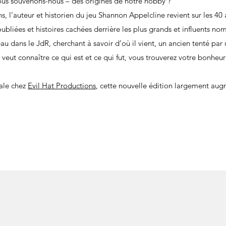
ous souvenons-nous – des origines de notre hobby ?
, l’auteur et historien du jeu Shannon Appelcline revient sur les 40
ubliées et histoires cachées derrière les plus grands et influents nom
 dans le JdR, cherchant à savoir d’où il vient, un ancien tenté par 
 veut connaître ce qui est et ce qui fut, vous trouverez votre bonhe
nale chez
Evil Hat Productions
, cette nouvelle édition largement aug