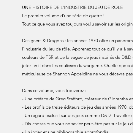
UNE HISTOIRE DE L'INDUSTRIE DU JEU DE RÔLE
Le premier volume d'une série de quatre !
Tout ce que vous avez toujours voulu savoir sur les origin
Designers & Dragons : les années 1970 offre un panora
l'industrie du jeu de rôle. Apprenez tout ce qu'il y a à sa
couleurs de TSR et de la vague de jeux inspirés de D&D (
jetez un il dans les coulisses du wargame. Quelle que soi
méticuleuse de Shannon Appelcline ne vous décevra pas
Dans ce volume, vous trouverez :
- Une préface de Greg Stafford, créateur de Glorantha e
- Les profils de treize éditeurs de jeu des années 1970
- Un regard exclusif sur des jeux comme D&D, Traveller e
- Dix choses que vous ne saviez peut-être pas sur le jeu 
- Un index et une bibliographie approfondis.