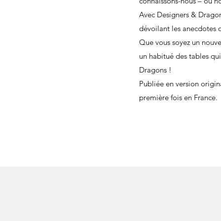
connaissons-nous – ou n
Avec Designers & Dragons
dévoilant les anecdotes o
Que vous soyez un nouveau
un habitué des tables qui
Dragons !
Publiée en version origi
première fois en France.