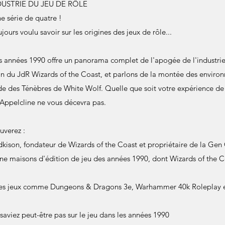
DUSTRIE DU JEU DE RÔLE
e série de quatre !
ours voulu savoir sur les origines des jeux de rôle...
s années 1990 offre un panorama complet de l'apogée de l'industrie
itan du JdR Wizards of the Coast, et parlons de la montée des enviro
e des Ténèbres de White Wolf. Quelle que soit votre expérience de 
Appelcline ne vous décevra pas.
uverez :
dkison, fondateur de Wizards of the Coast et propriétaire de la Gen
-une maisons d'édition de jeu des années 1990, dont Wizards of the C
r des jeux comme Dungeons & Dragons 3e, Warhammer 40k Roleplay e
saviez peut-être pas sur le jeu dans les années 1990