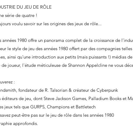
DUSTRIE DU JEU DE RÔLE
e série de quatre !
ours voulu savoir sur les origines des jeux de rôle...
s années 1980 offre un panorama complet de la croissance de l'indust
eur le style de jeu des années 1980 offert par des compagnies telle
 ainsi qu'une introduction aux petits (mais puissants !) médias de
e de joueur, l'étude méticuleuse de Shannon Appelcline ne vous déc
uverez :
ndsmith, fondateur de R. Talsorian & créateur de Cyberpunk
rois éditeurs de jeu, dont Steve Jackson Games, Palladium Books et 
 des jeux tels que GURPS, Champions et Battletech
savez peut-être pas sur le jeu de rôle dans les années 1980
graphie approfondis.