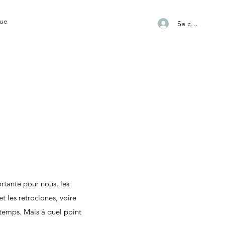
ue
Se connecter
ortante pour nous, les
et les retroclones, voire
gtemps. Mais à quel point