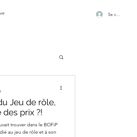
ue
Se connecter
e
du Jeu de rôle,
des prix ?!
ouvait trouver dans le BOFiP
dié au jeu de rôle et à son