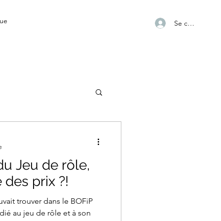
ue
Se connecter
e
du Jeu de rôle,
des prix ?!
ouvait trouver dans le BOFiP
dié au jeu de rôle et à son